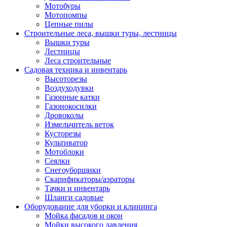
Мотобуры
Мотопомпы
Цепные пилы
Строительные леса, вышки туры, лестницы
Вышки туры
Лестницы
Леса строительные
Садовая техника и инвентарь
Высоторезы
Воздуходувки
Газонные катки
Газонокосилки
Дровоколы
Измельчитель веток
Кусторезы
Культиватор
Мотоблоки
Сеялки
Снегоуборщики
Скарификаторы/аэраторы
Тачки и инвентарь
Шланги садовые
Оборудование для уборки и клининга
Мойка фасадов и окон
Мойки высокого давления