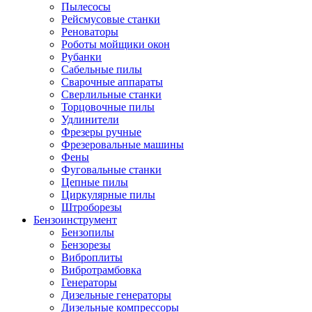
Пылесосы
Рейсмусовые станки
Реноваторы
Роботы мойщики окон
Рубанки
Сабельные пилы
Сварочные аппараты
Сверлильные станки
Торцовочные пилы
Удлинители
Фрезеры ручные
Фрезеровальные машины
Фены
Фуговальные станки
Цепные пилы
Циркулярные пилы
Штроборезы
Бензоинструмент
Бензопилы
Бензорезы
Виброплиты
Вибротрамбовка
Генераторы
Дизельные генераторы
Дизельные компрессоры