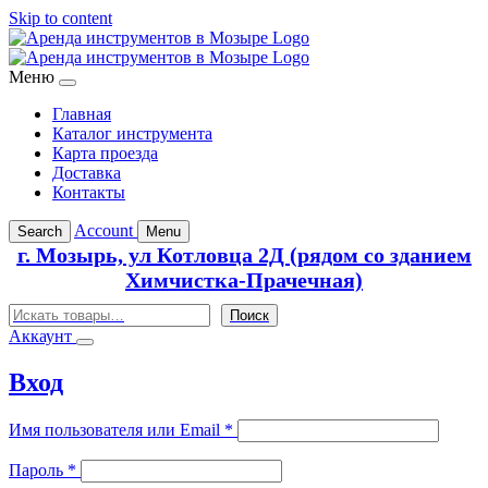
Skip to content
Меню
Главная
Каталог инструмента
Карта проезда
Доставка
Контакты
Account
Search
Menu
г. Мозырь, ул Котловца 2Д (рядом со зданием
Химчистка-Прачечная)
Поиск
Поиск
Аккаунт
Вход
Обязательно
Имя пользователя или Email
*
Обязательно
Пароль
*