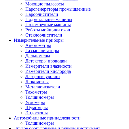
Моющие пылесосы
Парогенераторы промышленные
Пароочистители
Подметальные машины
Поломоечные машины
Роботы мойщики окон
Стеклоочистители
Измерительные приборы
Анемометры
Газоанализаторы
Дальномеры
Детекторы проводки
Измерители влажности
Измерители кислорода
Лазерные уровни
Люксметры
Металлоискатели
Тахометры
Толщиномеры
Угломеры
Шумомеры
Эндоскопы
Автомобильные принадлежности
Толщиномеры
Другое оборудование и ручной инструмент