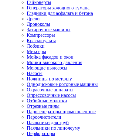
Гайковерты
Генераторы холодного тумана
Гладилки для асфальта и бетона
Дрели
Дровоколы
Затирочные машины
Компрессоры
Краскопульты
Лобзики
Миксеры
Мойка фасадов и окон
Мойки высокого давления
Моющие пылесосы
Насосы
Ножницы по металлу
Однодисковые роторные машины
Окрасочные аппараты
Опрессовочные насосы
Отбойные молотки
Отрезные пилы
Парогенераторы промышленные
Пароочистители
Паяльники для труб
Паяльники по линолеуму
Перфораторы