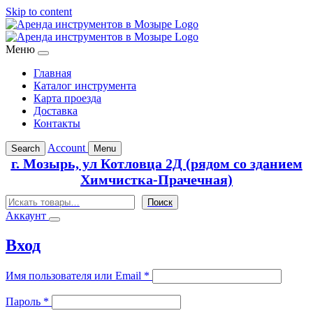
Skip to content
Меню
Главная
Каталог инструмента
Карта проезда
Доставка
Контакты
Account
Search
Menu
г. Мозырь, ул Котловца 2Д (рядом со зданием
Химчистка-Прачечная)
Поиск
Поиск
Аккаунт
Вход
Обязательно
Имя пользователя или Email
*
Обязательно
Пароль
*