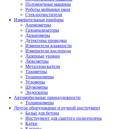
Поломоечные машины
Роботы мойщики окон
Стеклоочистители
Измерительные приборы
Анемометры
Газоанализаторы
Дальномеры
Детекторы проводки
Измерители влажности
Измерители кислорода
Лазерные уровни
Люксметры
Металлоискатели
Тахометры
Толщиномеры
Угломеры
Шумомеры
Эндоскопы
Автомобильные принадлежности
Толщиномеры
Другое оборудование и ручной инструмент
Бадьи для бетона
Инструмент для сшитого полиэтилена
Катки
Клуппы