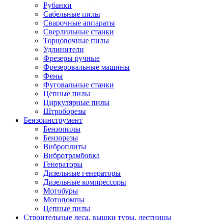
Рубанки
Сабельные пилы
Сварочные аппараты
Сверлильные станки
Торцовочные пилы
Удлинители
Фрезеры ручные
Фрезеровальные машины
Фены
Фуговальные станки
Цепные пилы
Циркулярные пилы
Штроборезы
Бензоинструмент
Бензопилы
Бензорезы
Виброплиты
Вибротрамбовка
Генераторы
Дизельные генераторы
Дизельные компрессоры
Мотобуры
Мотопомпы
Цепные пилы
Строительные леса, вышки туры, лестницы