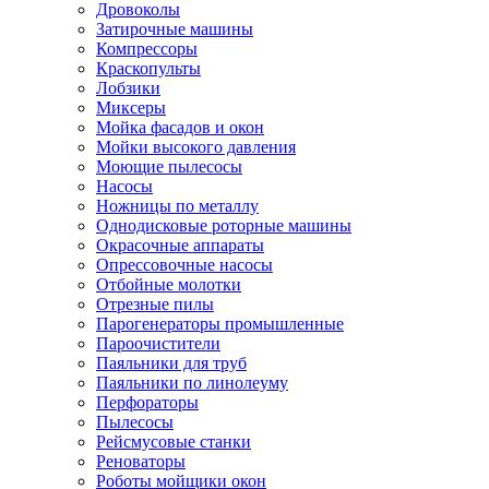
Дровоколы
Затирочные машины
Компрессоры
Краскопульты
Лобзики
Миксеры
Мойка фасадов и окон
Мойки высокого давления
Моющие пылесосы
Насосы
Ножницы по металлу
Однодисковые роторные машины
Окрасочные аппараты
Опрессовочные насосы
Отбойные молотки
Отрезные пилы
Парогенераторы промышленные
Пароочистители
Паяльники для труб
Паяльники по линолеуму
Перфораторы
Пылесосы
Рейсмусовые станки
Реноваторы
Роботы мойщики окон