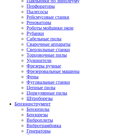
Паяльники по линолеуму
Перфораторы
Пылесосы
Рейсмусовые станки
Реноваторы
Роботы мойщики окон
Рубанки
Сабельные пилы
Сварочные аппараты
Сверлильные станки
Торцовочные пилы
Удлинители
Фрезеры ручные
Фрезеровальные машины
Фены
Фуговальные станки
Цепные пилы
Циркулярные пилы
Штроборезы
Бензоинструмент
Бензопилы
Бензорезы
Виброплиты
Вибротрамбовка
Генераторы