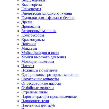
Воздуходувки
Высоторезы
Гайковерты
Генераторы холодного тумана
Гладилки для асфальта и бетона
Дрели
Дровоколы
Затирочные машины
Компрессоры
Краскопульты
Лобзики
Миксеры
Мойка фасадов и окон
Мойки высокого давления
Моющие пылесосы
Насосы
Ножницы по металлу
Однодисковые роторные машины
Окрасочные аппараты
Опрессовочные насосы
Отбойные молотки
Отрезные пилы
Парогенераторы промышленные
Пароочистители
Паяльники для труб