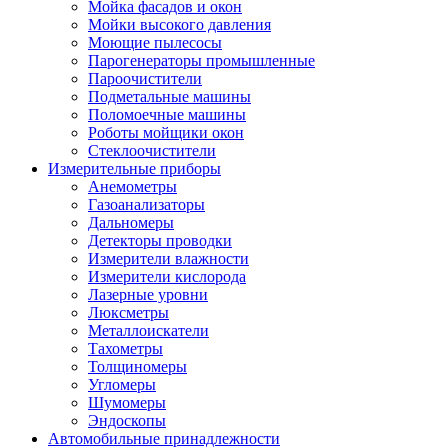
Мойка фасадов и окон
Мойки высокого давления
Моющие пылесосы
Парогенераторы промышленные
Пароочистители
Подметальные машины
Поломоечные машины
Роботы мойщики окон
Стеклоочистители
Измерительные приборы
Анемометры
Газоанализаторы
Дальномеры
Детекторы проводки
Измерители влажности
Измерители кислорода
Лазерные уровни
Люксметры
Металлоискатели
Тахометры
Толщиномеры
Угломеры
Шумомеры
Эндоскопы
Автомобильные принадлежности