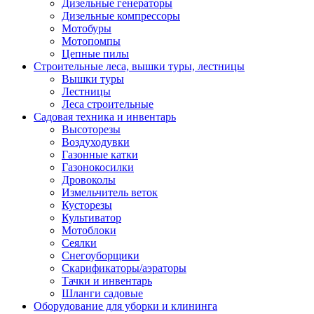
Дизельные генераторы
Дизельные компрессоры
Мотобуры
Мотопомпы
Цепные пилы
Строительные леса, вышки туры, лестницы
Вышки туры
Лестницы
Леса строительные
Садовая техника и инвентарь
Высоторезы
Воздуходувки
Газонные катки
Газонокосилки
Дровоколы
Измельчитель веток
Кусторезы
Культиватор
Мотоблоки
Сеялки
Снегоуборщики
Скарификаторы/аэраторы
Тачки и инвентарь
Шланги садовые
Оборудование для уборки и клининга