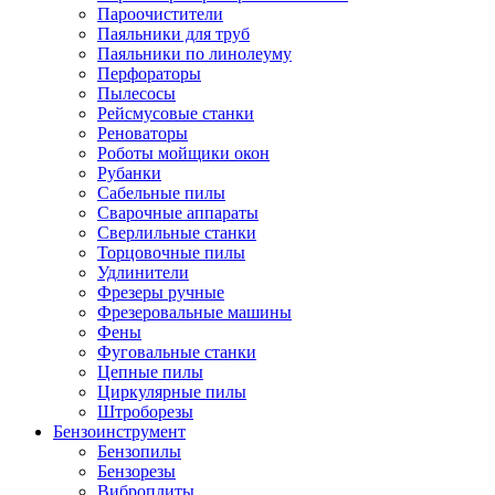
Пароочистители
Паяльники для труб
Паяльники по линолеуму
Перфораторы
Пылесосы
Рейсмусовые станки
Реноваторы
Роботы мойщики окон
Рубанки
Сабельные пилы
Сварочные аппараты
Сверлильные станки
Торцовочные пилы
Удлинители
Фрезеры ручные
Фрезеровальные машины
Фены
Фуговальные станки
Цепные пилы
Циркулярные пилы
Штроборезы
Бензоинструмент
Бензопилы
Бензорезы
Виброплиты