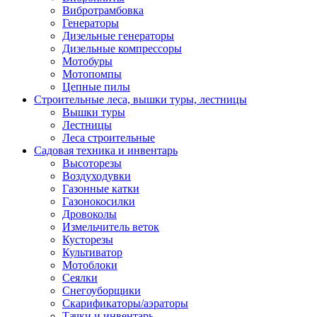
Вибротрамбовка
Генераторы
Дизельные генераторы
Дизельные компрессоры
Мотобуры
Мотопомпы
Цепные пилы
Строительные леса, вышки туры, лестницы
Вышки туры
Лестницы
Леса строительные
Садовая техника и инвентарь
Высоторезы
Воздуходувки
Газонные катки
Газонокосилки
Дровоколы
Измельчитель веток
Кусторезы
Культиватор
Мотоблоки
Сеялки
Снегоуборщики
Скарификаторы/аэраторы
Тачки и инвентарь