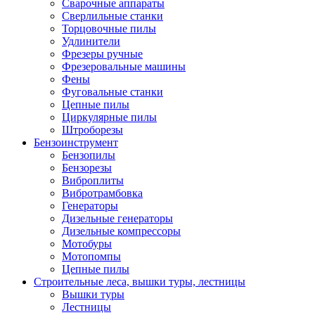
Сварочные аппараты
Сверлильные станки
Торцовочные пилы
Удлинители
Фрезеры ручные
Фрезеровальные машины
Фены
Фуговальные станки
Цепные пилы
Циркулярные пилы
Штроборезы
Бензоинструмент
Бензопилы
Бензорезы
Виброплиты
Вибротрамбовка
Генераторы
Дизельные генераторы
Дизельные компрессоры
Мотобуры
Мотопомпы
Цепные пилы
Строительные леса, вышки туры, лестницы
Вышки туры
Лестницы