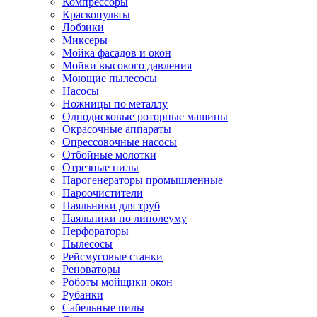
Компрессоры
Краскопульты
Лобзики
Миксеры
Мойка фасадов и окон
Мойки высокого давления
Моющие пылесосы
Насосы
Ножницы по металлу
Однодисковые роторные машины
Окрасочные аппараты
Опрессовочные насосы
Отбойные молотки
Отрезные пилы
Парогенераторы промышленные
Пароочистители
Паяльники для труб
Паяльники по линолеуму
Перфораторы
Пылесосы
Рейсмусовые станки
Реноваторы
Роботы мойщики окон
Рубанки
Сабельные пилы