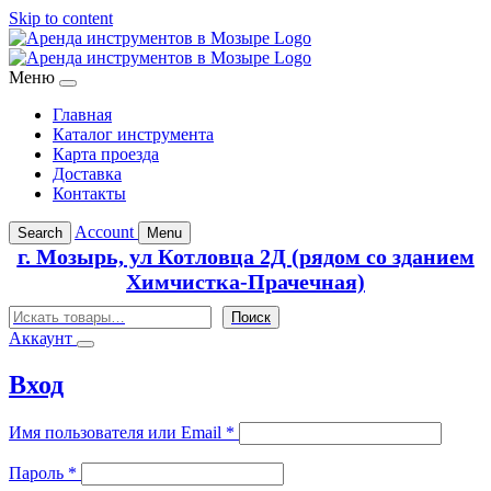
Skip to content
Меню
Главная
Каталог инструмента
Карта проезда
Доставка
Контакты
Account
Search
Menu
г. Мозырь, ул Котловца 2Д (рядом со зданием
Химчистка-Прачечная)
Поиск
Поиск
Аккаунт
Вход
Обязательно
Имя пользователя или Email
*
Обязательно
Пароль
*