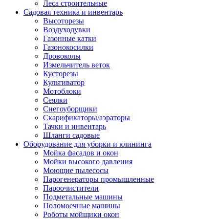
Леса строительные
Садовая техника и инвентарь
Высоторезы
Воздуходувки
Газонные катки
Газонокосилки
Дровоколы
Измельчитель веток
Кусторезы
Культиватор
Мотоблоки
Сеялки
Снегоуборщики
Скарификаторы/аэраторы
Тачки и инвентарь
Шланги садовые
Оборудование для уборки и клининга
Мойка фасадов и окон
Мойки высокого давления
Моющие пылесосы
Парогенераторы промышленные
Пароочистители
Подметальные машины
Поломоечные машины
Роботы мойщики окон