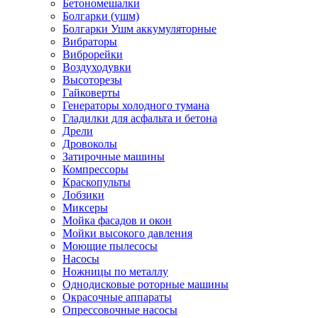
Бетономешалки
Болгарки (ушм)
Болгарки Ушм аккумуляторные
Вибраторы
Виброрейки
Воздуходувки
Высоторезы
Гайковерты
Генераторы холодного тумана
Гладилки для асфальта и бетона
Дрели
Дровоколы
Затирочные машины
Компрессоры
Краскопульты
Лобзики
Миксеры
Мойка фасадов и окон
Мойки высокого давления
Моющие пылесосы
Насосы
Ножницы по металлу
Однодисковые роторные машины
Окрасочные аппараты
Опрессовочные насосы