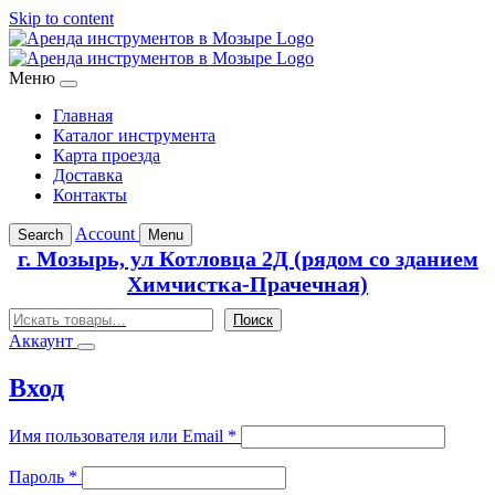
Skip to content
Меню
Главная
Каталог инструмента
Карта проезда
Доставка
Контакты
Account
Search
Menu
г. Мозырь, ул Котловца 2Д (рядом со зданием
Химчистка-Прачечная)
Поиск
Поиск
Аккаунт
Вход
Обязательно
Имя пользователя или Email
*
Обязательно
Пароль
*