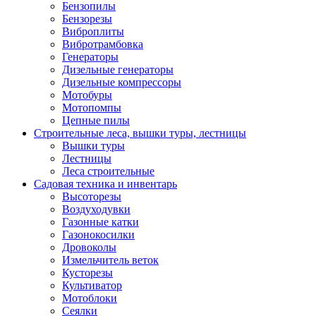
Бензопилы
Бензорезы
Виброплиты
Вибротрамбовка
Генераторы
Дизельные генераторы
Дизельные компрессоры
Мотобуры
Мотопомпы
Цепные пилы
Строительные леса, вышки туры, лестницы
Вышки туры
Лестницы
Леса строительные
Садовая техника и инвентарь
Высоторезы
Воздуходувки
Газонные катки
Газонокосилки
Дровоколы
Измельчитель веток
Кусторезы
Культиватор
Мотоблоки
Сеялки