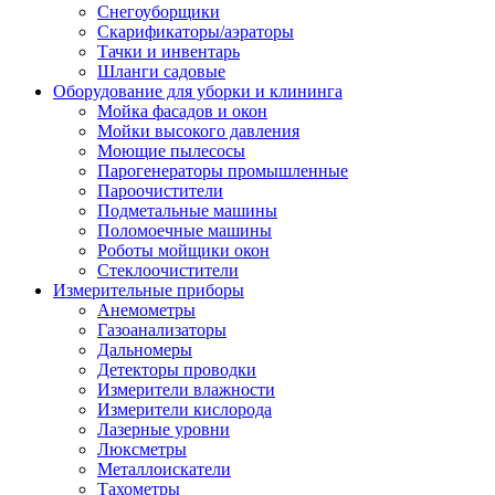
Снегоуборщики
Скарификаторы/аэраторы
Тачки и инвентарь
Шланги садовые
Оборудование для уборки и клининга
Мойка фасадов и окон
Мойки высокого давления
Моющие пылесосы
Парогенераторы промышленные
Пароочистители
Подметальные машины
Поломоечные машины
Роботы мойщики окон
Стеклоочистители
Измерительные приборы
Анемометры
Газоанализаторы
Дальномеры
Детекторы проводки
Измерители влажности
Измерители кислорода
Лазерные уровни
Люксметры
Металлоискатели
Тахометры