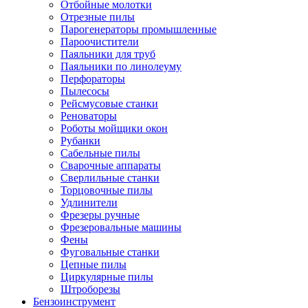
Отбойные молотки
Отрезные пилы
Парогенераторы промышленные
Пароочистители
Паяльники для труб
Паяльники по линолеуму
Перфораторы
Пылесосы
Рейсмусовые станки
Реноваторы
Роботы мойщики окон
Рубанки
Сабельные пилы
Сварочные аппараты
Сверлильные станки
Торцовочные пилы
Удлинители
Фрезеры ручные
Фрезеровальные машины
Фены
Фуговальные станки
Цепные пилы
Циркулярные пилы
Штроборезы
Бензоинструмент