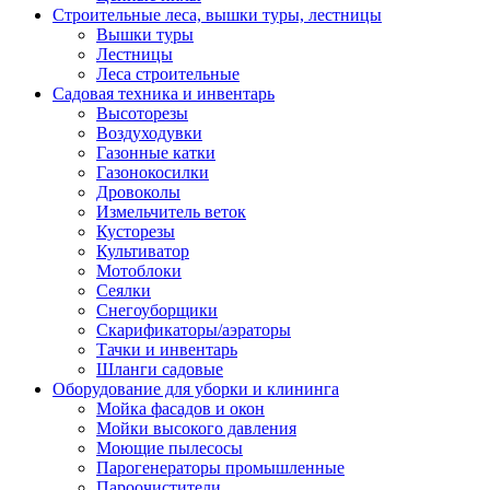
Строительные леса, вышки туры, лестницы
Вышки туры
Лестницы
Леса строительные
Садовая техника и инвентарь
Высоторезы
Воздуходувки
Газонные катки
Газонокосилки
Дровоколы
Измельчитель веток
Кусторезы
Культиватор
Мотоблоки
Сеялки
Снегоуборщики
Скарификаторы/аэраторы
Тачки и инвентарь
Шланги садовые
Оборудование для уборки и клининга
Мойка фасадов и окон
Мойки высокого давления
Моющие пылесосы
Парогенераторы промышленные
Пароочистители