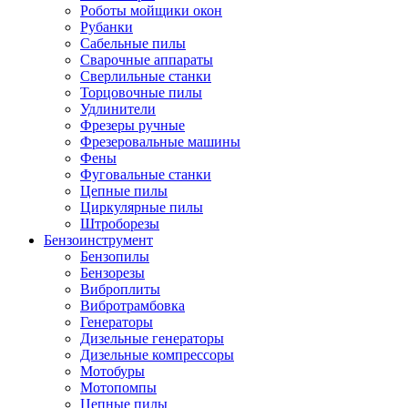
Роботы мойщики окон
Рубанки
Сабельные пилы
Сварочные аппараты
Сверлильные станки
Торцовочные пилы
Удлинители
Фрезеры ручные
Фрезеровальные машины
Фены
Фуговальные станки
Цепные пилы
Циркулярные пилы
Штроборезы
Бензоинструмент
Бензопилы
Бензорезы
Виброплиты
Вибротрамбовка
Генераторы
Дизельные генераторы
Дизельные компрессоры
Мотобуры
Мотопомпы
Цепные пилы