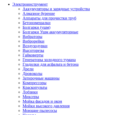
Электроинструмент
Аккумуляторы и зарядные устройства
Алмазное бурение
Аппараты для прочистки труб
Бетономешалки
Болгарки (ушм)
Болгарки Ушм аккумуляторные
Вибраторы
Виброрейки
Воздуходувки
Высоторезы
Гайковерты
Генераторы холодного тумана
Гладилки для асфальта и бетона
Дрели
Дровоколы
Затирочные машины
Компрессоры
Краскопульты
Лобзики
Миксеры
Мойка фасадов и окон
Мойки высокого давления
Моющие пылесосы